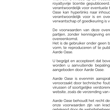
royaltyvrije licentie gepubliceer
verantwoordelijk voor eventuele
Oase kan hyperlinks naar inhoud
verantwoordelijk voor is en ov
verwantschap of goedkeuring is 
De voorwaarden van deze overee
partijen, zonder kennisgeving
overeenkomst.
Het is de gebruiker onder geen b
vorm, te reproduceren of te publ
Aarde Oase.
U begrijpt en accepteert dat b
worden u aanvullende bepalin
aangeboden door Aarde Oase.
Aarde Oase is evenmin aansprak
veroorzaakt door technische foute
virussen of soortgelijke verstore
website, zoals de verzending van
Aarde Oase behoudt het recht deze
onze voorwaarden zijn van krach
getekend door de websitebeheer