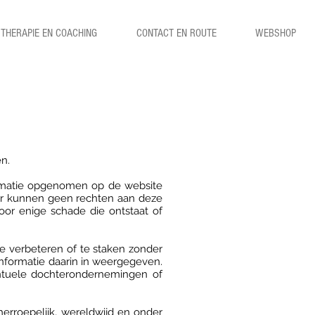
THERAPIE EN COACHING
CONTACT EN ROUTE
WEBSHOP
n.
formatie opgenomen op de website
 Er kunnen geen rechten aan deze
or enige schade die ontstaat of
.
te verbeteren of te staken zonder
 informatie daarin in weergegeven.
entuele dochterondernemingen of
erroepelijk, wereldwijd en onder