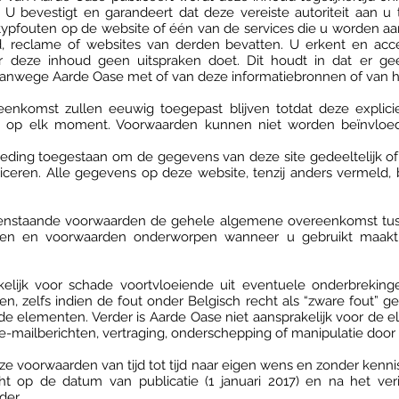
d. U bevestigt en garandeert dat deze vereiste autoriteit aan u
 typfouten op de website of één van de services die u worden 
, reclame of websites van derden bevatten. U erkent en acce
er deze inhoud geen uitspraken doet. Dit houdt in dat er ge
vanwege Aarde Oase met of van deze informatiebronnen of van h
nkomst zullen eeuwig toegepast blijven totdat deze explici
 en op elk moment. Voorwaarden kunnen niet worden beïnvloe
eding toegestaan om de gegevens van deze site gedeeltelijk of 
iceren. Alle gegevens op deze website, tenzij anders vermeld,
ovenstaande voorwaarden de gehele algemene overeenkomst tu
gen en voorwaarden onderworpen wanneer u gebruikt maakt
elijk voor schade voortvloeiende uit eventuele onderbrekin
n, zelfs indien de fout onder Belgisch recht als “zware fout” g
nde elementen. Verder is Aarde Oase niet aansprakelijk voor de 
 e-mailberichten, vertraging, onderschepping of manipulatie do
 voorwaarden van tijd tot tijd naar eigen wens en zonder kennisg
t op de datum van publicatie (1 januari 2017) en na het veri
der.