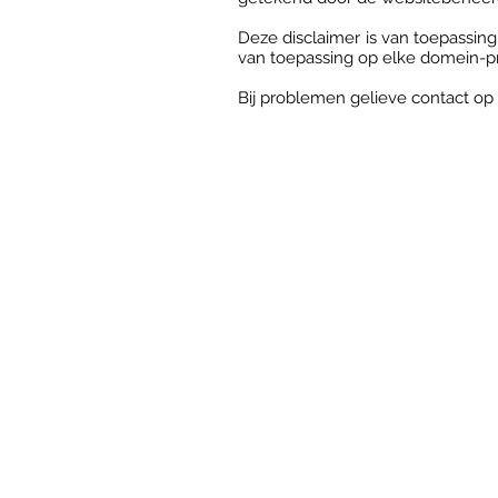
Deze disclaimer is van toepassin
van toepassing op elke domein-pre
Bij problemen gelieve contact op
Ons adres
Hoeve Aarde Oase
Fossebaan 223
Wambeek - Ternat
ROUTE