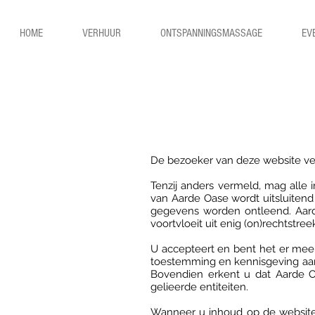
HOME
VERHUUR
ONTSPANNINGSMASSAGE
EV
De bezoeker van deze website ve
Tenzij anders vermeld, mag alle
van Aarde Oase wordt uitsluiten
gegevens worden ontleend. Aarde
voortvloeit uit enig (on)rechtstre
U accepteert en bent het er mee 
toestemming en kennisgeving aan u
Bovendien erkent u dat Aarde O
gelieerde entiteiten.
Wanneer u inhoud op de website v