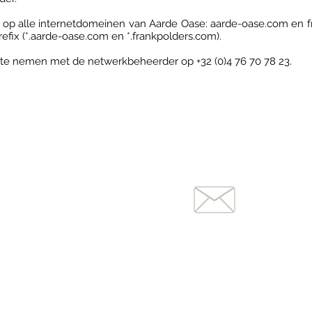
g op alle internetdomeinen van Aarde Oase: aarde-oase.com en f
fix (*.aarde-oase.com en *.frankpolders.com).
 te nemen met de netwerkbeheerder op +32 (0)4 76 70 78 23.
Contacteer ons
Vragen?
GSM: 0476 637 647
Jouw feest bij Aarde Oase?