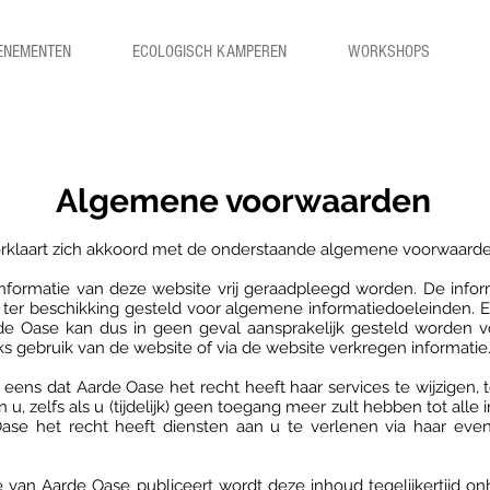
ENEMENTEN
ECOLOGISCH KAMPEREN
WORKSHOPS
Algemene voorwaarden
rklaart zich akkoord met de onderstaande algemene voorwaarde
 informatie van deze website vrij geraadpleegd worden. De in
d ter beschikking gesteld voor algemene informatiedoeleinden.
 Oase kan dus in geen geval aansprakelijk gesteld worden vo
eks gebruik van de website of via de website verkregen informatie
eens dat Aarde Oase het recht heeft haar services te wijzigen, 
, zelfs als u (tijdelijk) geen toegang meer zult hebben tot alle
ase het recht heeft diensten aan u te verlenen via haar ev
an Aarde Oase publiceert wordt deze inhoud tegelijkertijd onh