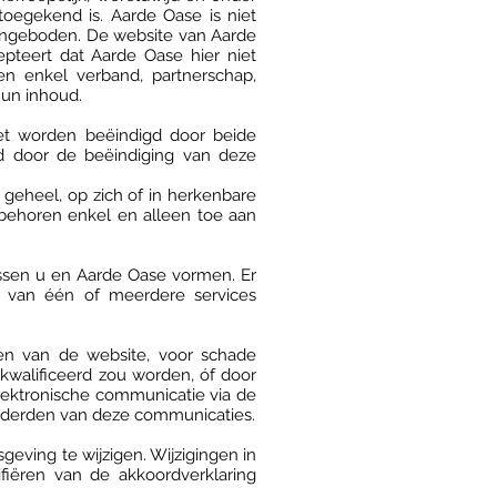
 toegekend is. Aarde Oase is niet
aangeboden. De website van Aarde
pteert dat Aarde Oase hier niet
en enkel verband, partnerschap,
un inhoud.
et worden beëindigd door beide
d door de beëindiging van deze
geheel, op zich of in herkenbare
 behoren enkel en alleen toe aan
ssen u en Aarde Oase vormen. Er
 van één of meerdere services
gen van de website, voor schade
ekwalificeerd zou worden, óf door
elektronische communicatie via de
or derden van deze communicaties.
eving te wijzigen. Wijzigingen in
fiëren van de akkoordverklaring