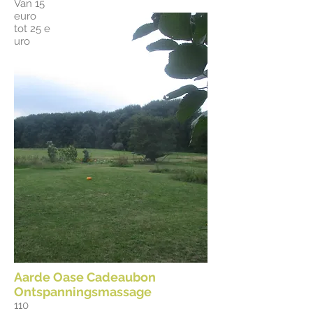
Van 15
euro
tot 25 e
uro
Aarde Oase Cadeaubon
Ontspanningsmassage
110